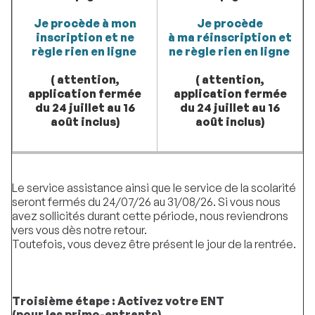
Je procède à mon
Je procède
inscription et ne
à ma réinscription et
règle rien en ligne
ne règle rien en ligne
( attention,
( attention,
application
fermée
application
fermée
du 24 juillet au 16
du 24 juillet au 16
août
inclus)
août
inclus)
Le service assistance ainsi que le service de la scolarité
seront fermés du 24/07/26 au 31/08/26. Si vous nous
avez sollicités durant cette période, nous reviendrons
vers vous dès notre retour.
Toutefois, vous devez être présent le jour de la rentrée.
Troisième étape : Activez votre ENT
(pour les primo-entrants)