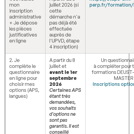
mon
juillet 2026 (si
perp.fr/formation/
inscription
cette
administrative
démarche n'a
+ Je dépose
pas déjà été
les pièces
effectuée
justificatives
auprès de
en ligne
l'UPVD, étape
4 inscription)
2. Je
A partir du 8
Un questionnai
complète le
juillet et
à compléter pour t
questionnaire
avant le 1er
formations DEUST
en ligne pour
septembre
MASTER
choisir mes
2026
Inscriptions opti
options (APS,
Certaines APS
langues)
étant très
demandées,
vos souhaits
d'options ne
sont pas
garantis. Il est
conseillé