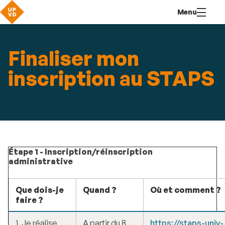
Aller
Navigation
Accès
Connexion
Menu
au
directs
contenu
Finaliser mon
inscription au STAPS
Étape 1 - Inscription/réinscription
administrative
Que dois-je
Quand ?
Où et comment ?
faire ?
1. Je réalise
A partir du 8
https://staps-univ-