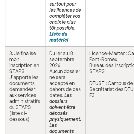
surtout pour
les licences de
compléter vos
choix le plus
tôt possible.
Liste du
matériel
3. Je finalise
Du 1er au 18
Licence-Master : C
mon
septembre
Font-Romeu
inscription en
2026
Bureau des inscriptio
STAPS
Aucun dossier
STAPS
J'apporte les
ne sera
documents
accepté en
DEUST : Campus de
demandés*
dehors de ces
Secrétariat des DEU
aux services
dates.
Les
F3
administratifs
dossiers
du STAPS
doivent être
(liste ci-
déposés
dessous)
physiquement.
Les
documents