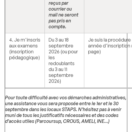
reçus par
courrier ou
mail ne seront
pas pris en
compte.
4. Je m'inscris
Du 3 au 18
Je suis la procédur
aux examens
septembre
année d'inscription 
(inscription
2026 (ou pour
page)
pédagogique)
les
redoublants
du 3 au 11
septembre
2026)
Pour toute difficulté avec vos démarches administratives,
une assistance vous sera proposée entre le 1er et le 30
septembre dans les locaux STAPS. N’hésitez pas à venir
muni de tous les justificatifs nécessaires et des codes
d’accès utiles (Parcoursup, CROUS, AMELI, INE…)