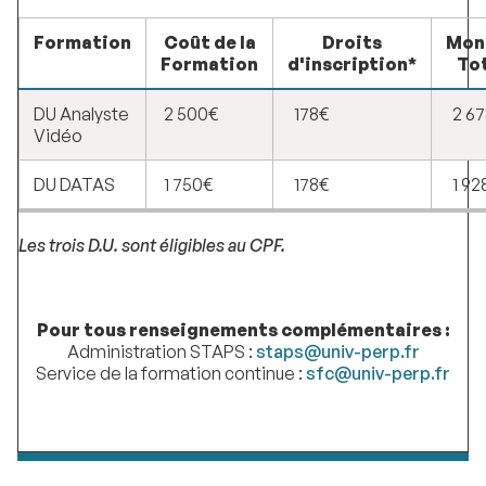
Formation
Coût de la
Droits
Mon
Formation
d'inscription*
Tot
DU Analyste
2 500€
178€
2 67
Vidéo
DU DATAS
1 750€
178€
1 92
Les trois D.U. sont éligibles au CPF.
Pour tous renseignements complémentaires :
Administration STAPS :
staps@univ-perp.fr
Service de la formation continue :
sfc@univ-perp.fr