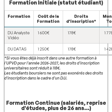
Formation Initiale (statut étudiant)
Formation
Coût de la
Droits
Mon
Formation
d'inscription*
To
DU Analyste
1 600€
178€
1 77
Vidéo
DU DATAS
1 250€
178€
1 42
*Si vous êtes déjà inscrit dans une autre formation à
l'UPVD pour l'année 2026-2027, les droits d'inscription
universitaires sont réduit à 118€.
Les étudiants boursiers ne sont pas exonérés des droits
d'inscription dans le cadre d'un D.U.
Formation Continue (salariés, reprise
d'études, plus de 26 ans...)