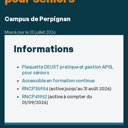
Résumé
Campus de Perpignan
Mise à jour le
20 juillet 2026
Détails
Informations
Plaquette DEUST pratique et gestion APSL
pour séniors
Accessible en formation continue
RNCP35954
(active jusqu'au 31 août 2026)
RNCP41952
(active à compter du
01/09/2026)